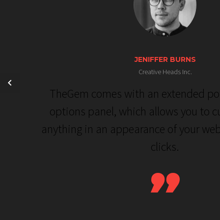
JENIFFER BURNS
Creative Heads Inc.
TheGem comes with an extended po
options panel, which allows you to c
anything in an appearance of your web
clicks.
