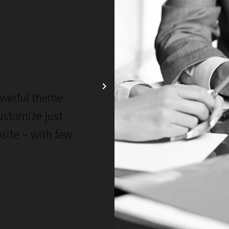
werful theme
This powerful
ustomize just
performance re
site – with few
& co., it deliv