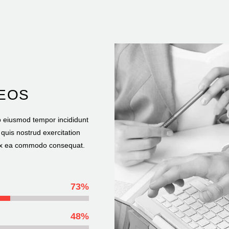
DEOS
do eiusmod tempor incididunt
quis nostrud exercitation
p ex ea commodo consequat.
73%
48%