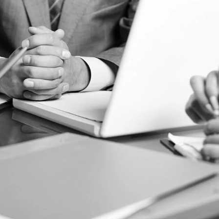
MARCUS FIELDS
Marketing Manager
 theme was optimised to get the best
sults. Tested with pagespeed insights
ers even better results with super cache
& minification.
